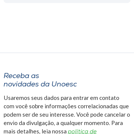
Museu
Unoesc
Store
Selecione
o idioma
Receba as
novidades da Unoesc
A+
A-
Usaremos seus dados para entrar em contato
com você sobre informações correlacionadas que
podem ser de seu interesse. Você pode cancelar o
envio da divulgação, a qualquer momento. Para
mais detalhes, leia nossa
política de