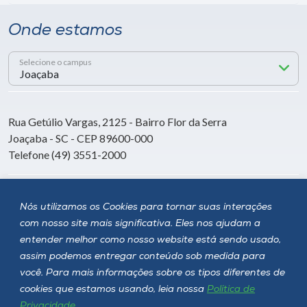
Onde estamos
Selecione o campus
Rua Getúlio Vargas, 2125 - Bairro Flor da Serra
Joaçaba - SC - CEP 89600-000
Telefone (49) 3551-2000
Siga a Unoesc
Nós utilizamos os Cookies para tornar suas interações
com nosso site mais significativa. Eles nos ajudam a
entender melhor como nosso website está sendo usado,
assim podemos entregar conteúdo sob medida para
você. Para mais informações sobre os tipos diferentes de
cookies que estamos usando, leia nossa
Política de
Privacidade
.