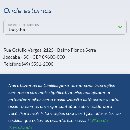
Onde estamos
Selecione o campus
Rua Getúlio Vargas, 2125 - Bairro Flor da Serra
Joaçaba - SC - CEP 89600-000
Telefone (49) 3551-2000
Siga a Unoesc
Nós utilizamos os Cookies para tornar suas interações
com nosso site mais significativa. Eles nos ajudam a
entender melhor como nosso website está sendo usado,
assim podemos entregar conteúdo sob medida para
você. Para mais informações sobre os tipos diferentes de
cookies que estamos usando, leia nossa
Política de
Privacidade
.