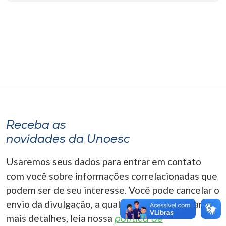
Museu
Unoesc
Store
Selecione
o idioma
Receba as
novidades da Unoesc
A+
Usaremos seus dados para entrar em contato
A-
com você sobre informações correlacionadas que
podem ser de seu interesse. Você pode cancelar o
envio da divulgação, a qualquer momento. Para
mais detalhes, leia nossa
política de