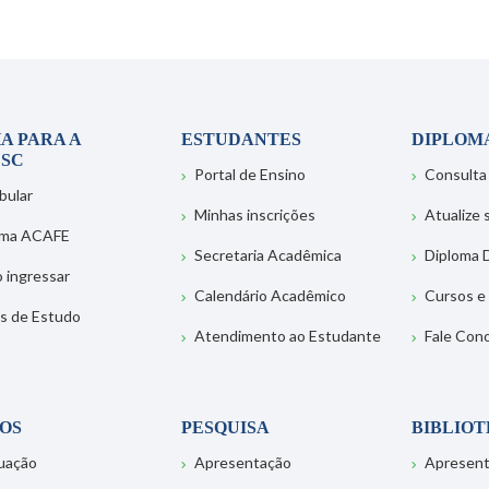
A PARA A
ESTUDANTES
DIPLOM
SC
Portal de Ensino
Consulta
bular
Minhas inscrições
Atualize
ema ACAFE
Secretaria Acadêmica
Diploma D
 ingressar
Calendário Acadêmico
Cursos e
s de Estudo
Atendimento ao Estudante
Fale Con
OS
PESQUISA
BIBLIO
uação
Apresentação
Apresen