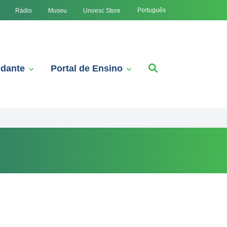
Português
Rádio
Museu
Unoesc Store
udante
Portal de Ensino