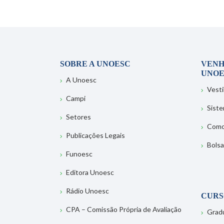
SOBRE A UNOESC
VENH
UNOE
A Unoesc
Vesti
Campi
Sist
Setores
Como
Publicações Legais
Bolsa
Funoesc
Editora Unoesc
Rádio Unoesc
CURS
CPA – Comissão Própria de Avaliação
Grad