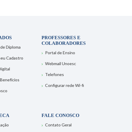
ADOS
PROFESSORES E
COLABORADORES
 de Diploma
Portal de Ensino
 seu Cadastro
Webmail Unoesc
igital
Telefones
 Benefícios
Configurar rede Wi-fi
osco
TECA
FALE CONOSCO
tação
Contato Geral