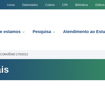
I.nova
Diplomados
Cultura
CPA
Biblioteca
Editora
e estamos
Pesquisa
Atendimento ao Est
CONVÊNIO 170/2012
is