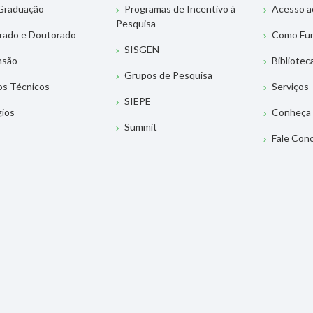
Graduação
Programas de Incentivo à
Acesso a
Pesquisa
rado e Doutorado
Como Fu
SISGEN
nsão
Bibliotec
Grupos de Pesquisa
os Técnicos
Serviços
SIEPE
gios
Conheça 
Summit
Fale Con