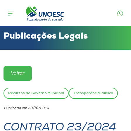
Cursos
Onde estamos
Publicações Legais
Pesquisa
Atendimento ao Estudante
Voltar
Portal de Ensino
Recursos do Governo Municipal
Transparência Pública
A
Publicado em 30/10/2024
Unoesc
CONTRATO 23/2024
Internacionalização