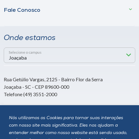
Fale Conosco
Onde estamos
Selecione o campus
Rua Getúlio Vargas, 2125 - Bairro Flor da Serra
Joaçaba - SC - CEP 89600-000
Telefone (49) 3551-2000
Siga a Unoesc
Nós utilizamos os Cookies para tornar suas interações
com nosso site mais significativa. Eles nos ajudam a
entender melhor como nosso website está sendo usado,