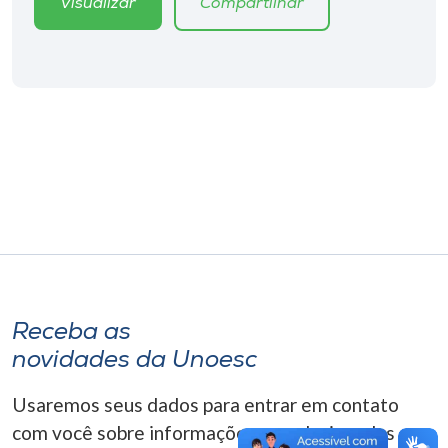
Visualizar
Compartilhar
Museu
Unoesc
Store
Selecione
o idioma
A+
A-
Receba as
novidades da Unoesc
Usaremos seus dados para entrar em contato
com você sobre informações correlacionadas que