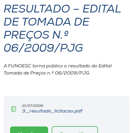
RESULTADO – EDITAL
I.nova
DE TOMADA DE
Diplomados
PREÇOS N.º
06/2009/PJG
Cultura
CPA
A FUNOESC torna público o resultado do Edital
Tomada de Preços n.º 06/2009/PJG.
Biblioteca
Editora
21/07/2009
3._resultado_licitacao.pdf
Rádio