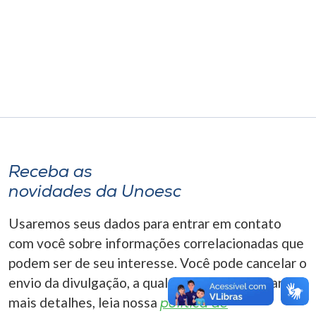
Museu
Unoesc
Store
Selecione
o idioma
Receba as
novidades da Unoesc
A+
Usaremos seus dados para entrar em contato
A-
com você sobre informações correlacionadas que
podem ser de seu interesse. Você pode cancelar o
envio da divulgação, a qualquer momento. Para
mais detalhes, leia nossa
política de