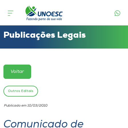
Cursos
Onde estamos
Publicações Legais
Pesquisa
Atendimento ao Estudante
Voltar
Portal de Ensino
Outros Editais
A
Publicado em 10/03/2010
Unoesc
Comunicado de
Internacionalização