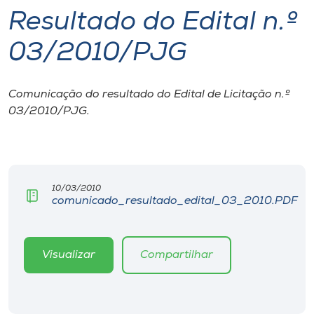
Resultado do Edital n.º
I.nova
03/2010/PJG
Diplomados
Comunicação do resultado do Edital de Licitação n.º
03/2010/PJG.
Cultura
CPA
10/03/2010
Biblioteca
comunicado_resultado_edital_03_2010.PDF
Editora
Visualizar
Compartilhar
Rádio