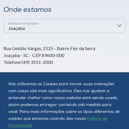
Onde estamos
Selecione o campus
Rua Getúlio Vargas, 2125 - Bairro Flor da Serra
Joaçaba - SC - CEP 89600-000
Telefone (49) 3551-2000
Siga a Unoesc
Nós utilizamos os Cookies para tornar suas interações
com nosso site mais significativa. Eles nos ajudam a
entender melhor como nosso website está sendo usado,
assim podemos entregar conteúdo sob medida para
você. Para mais informações sobre os tipos diferentes de
cookies que estamos usando, leia nossa
Política de
Privacidade
.