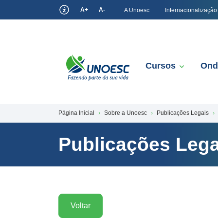
A+
A-
A Unoesc
Internacionalização
Cursos
Ond
Página Inicial
Sobre a Unoesc
Publicações Legais
Publicações Lega
Voltar