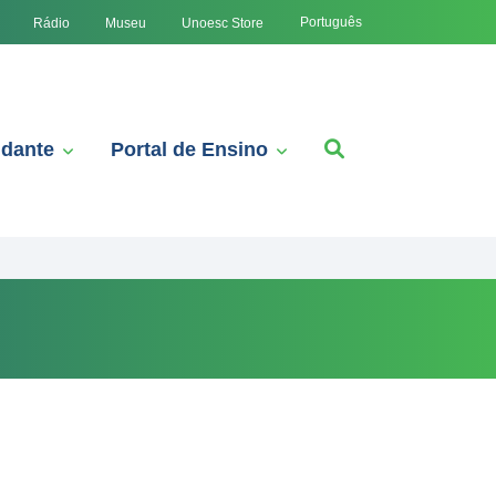
Português
Rádio
Museu
Unoesc Store
udante
Portal de Ensino