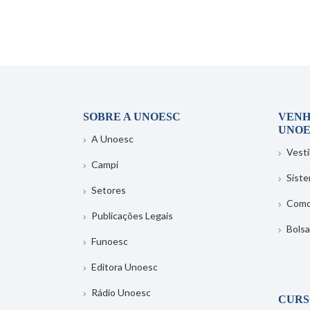
SOBRE A UNOESC
VENH
UNOE
A Unoesc
Vesti
Campi
Sist
Setores
Como
Publicações Legais
Bolsa
Funoesc
Editora Unoesc
Rádio Unoesc
CURS