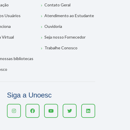
tação
Contato Geral
os Usuários
Atendimento ao Estudante
nciona
Ouvidoria
a Virtual
Seja nosso Fornecedor
Trabalhe Conosco
nossas bibliotecas
osco
Siga a Unoesc