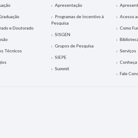
uação
Apresentação
Apresen
Graduação
Programas de Incentivo à
Acesso a
Pesquisa
rado e Doutorado
Como Fu
SISGEN
nsão
Bibliotec
Grupos de Pesquisa
os Técnicos
Serviços
SIEPE
gios
Conheça 
Summit
Fale Con