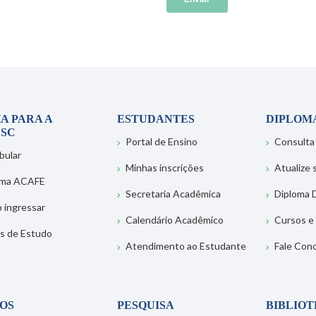
A PARA A
ESTUDANTES
DIPLOM
SC
Portal de Ensino
Consulta
bular
Minhas inscrições
Atualize
ema ACAFE
Secretaria Acadêmica
Diploma D
 ingressar
Calendário Acadêmico
Cursos e
s de Estudo
Atendimento ao Estudante
Fale Con
OS
PESQUISA
BIBLIO