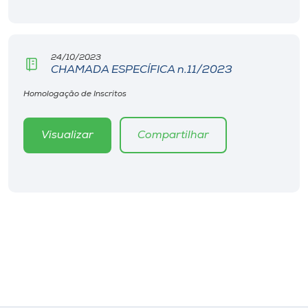
Museu
Unoesc
24/10/2023
Store
CHAMADA ESPECÍFICA n.11/2023
Homologação de Inscritos
Selecione
Visualizar
Compartilhar
o idioma
A+
A-