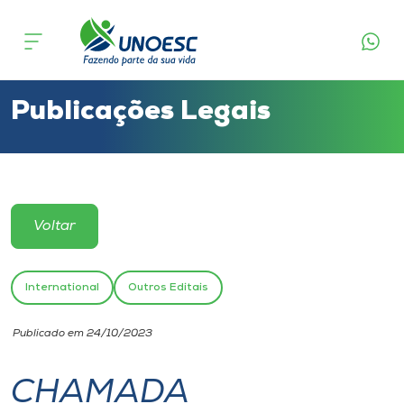
Cursos
Onde estamos
Publicações Legais
Pesquisa
Atendimento ao Estudante
Voltar
Portal de Ensino
International
Outros Editais
A
Publicado em 24/10/2023
Unoesc
CHAMADA
Internacionalização