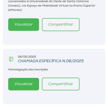
conveniadas à Universidade do Oeste de Santa Catarina
Museu
(Unoesc), via Espaço de Mobilidade Virtual no Ensino Superior
(eMovies).
Unoesc
Store
Visualizar
Compartilhar
Selecione
o idioma
06/05/2025
CHAMADA ESPECÍFICA N.06/2025
Homologação das Inscrições
A+
A-
Visualizar
Compartilhar