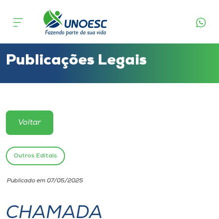
Cursos
Onde estamos
Publicações Legais
Pesquisa
Atendimento ao Estudante
Voltar
Portal de Ensino
Outros Editais
A
Publicado em 07/05/2025
Unoesc
CHAMADA
Internacionalização