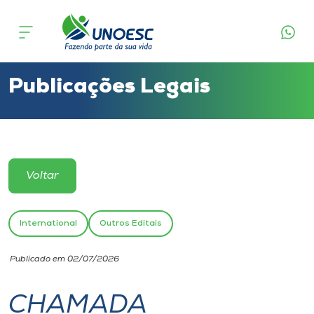
Cursos
Onde estamos
Publicações Legais
Pesquisa
Atendimento ao Estudante
Voltar
Portal de Ensino
International
Outros Editais
A
Publicado em 02/07/2026
Unoesc
CHAMADA
Internacionalização