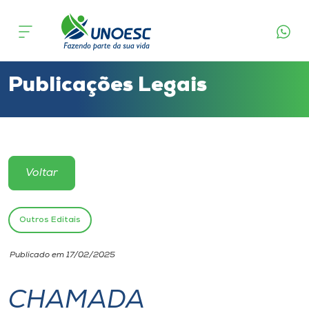
Cursos
Onde estamos
Publicações Legais
Pesquisa
Atendimento ao Estudante
Voltar
Portal de Ensino
Outros Editais
A
Publicado em 17/02/2025
Unoesc
CHAMADA
Internacionalização