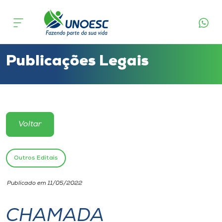
Cursos
Onde estamos
Publicações Legais
Pesquisa
Atendimento ao Estudante
Voltar
Portal de Ensino
Outros Editais
A
Publicado em 11/05/2022
Unoesc
CHAMADA
Internacionalização