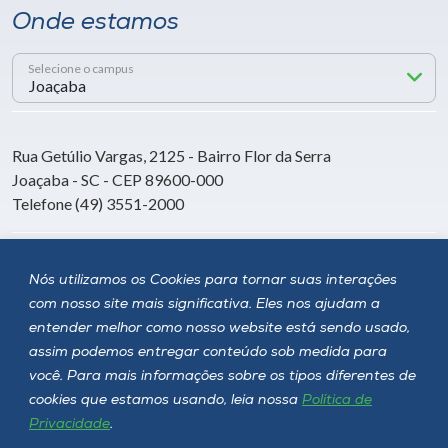
Onde estamos
Selecione o campus
Rua Getúlio Vargas, 2125 - Bairro Flor da Serra
Joaçaba - SC - CEP 89600-000
Telefone (49) 3551-2000
Siga a Unoesc
Nós utilizamos os Cookies para tornar suas interações
com nosso site mais significativa. Eles nos ajudam a
entender melhor como nosso website está sendo usado,
assim podemos entregar conteúdo sob medida para
você. Para mais informações sobre os tipos diferentes de
cookies que estamos usando, leia nossa
Política de
Privacidade
.