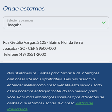
Onde estamos
Selecione o campus
Rua Getúlio Vargas, 2125 - Bairro Flor da Serra
Joaçaba - SC - CEP 89600-000
Telefone (49) 3551-2000
Siga a Unoesc
Nós utilizamos os Cookies para tornar suas interações
com nosso site mais significativa. Eles nos ajudam a
entender melhor como nosso website está sendo usado,
assim podemos entregar conteúdo sob medida para
você. Para mais informações sobre os tipos diferentes de
cookies que estamos usando, leia nossa
Política de
Privacidade
.