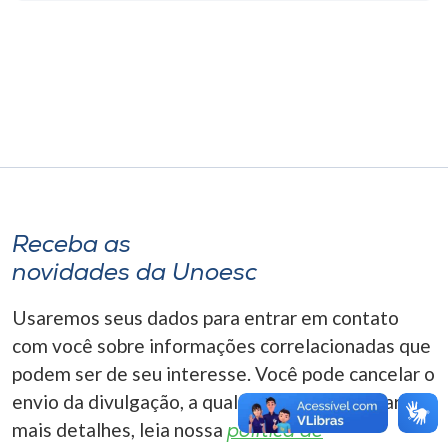
Museu
Unoesc
Store
Selecione
o idioma
Receba as
novidades da Unoesc
A+
Usaremos seus dados para entrar em contato
A-
com você sobre informações correlacionadas que
podem ser de seu interesse. Você pode cancelar o
envio da divulgação, a qualquer momento. Para
mais detalhes, leia nossa
política de