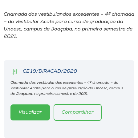
I.nova
Chamada dos vestibulandos excedentes – 4ª chamada
– do Vestibular Acafe para curso de graduação da
Unoesc, campus de Joaçaba, no primeiro semestre de
Diplomados
2021.
Cultura
CPA
CE 19/DIRACAD/2020
Chamada dos vestibulandos excedentes – 4ª chamada – do
Biblioteca
Vestibular Acafe para curso de graduação da Unoesc, campus
de Joaçaba, no primeiro semestre de 2021.
Editora
Visualizar
Compartilhar
Rádio