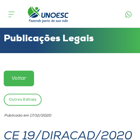
Cursos
Onde estamos
Publicações Legais
Pesquisa
Atendimento ao Estudante
Voltar
Portal de Ensino
Outros Editais
A
Publicado em 17/12/2020
Unoesc
CE 19/DIRACAD/2020
Internacionalização