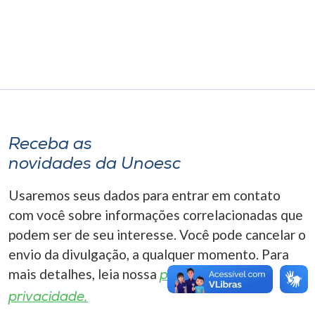
Museu
Unoesc
Store
Selecione
Receba as
o idioma
novidades da Unoesc
Usaremos seus dados para entrar em contato
A+
com você sobre informações correlacionadas que
A-
podem ser de seu interesse. Você pode cancelar o
envio da divulgação, a qualquer momento. Para
mais detalhes, leia nossa
política de
privacidade.