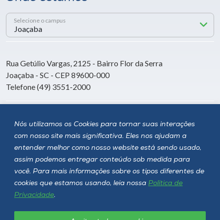
Selecione o campus
Rua Getúlio Vargas, 2125 - Bairro Flor da Serra
Joaçaba - SC - CEP 89600-000
Telefone (49) 3551-2000
Siga a Unoesc
Nós utilizamos os Cookies para tornar suas interações
com nosso site mais significativa. Eles nos ajudam a
entender melhor como nosso website está sendo usado,
assim podemos entregar conteúdo sob medida para
você. Para mais informações sobre os tipos diferentes de
cookies que estamos usando, leia nossa
Política de
Privacidade
.