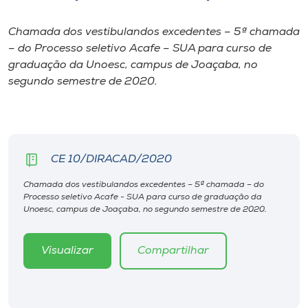
I.nova
Chamada dos vestibulandos excedentes – 5ª chamada
– do Processo seletivo Acafe – SUA para curso de
graduação da Unoesc, campus de Joaçaba, no
Diplomados
segundo semestre de 2020.
Cultura
CPA
CE 10/DIRACAD/2020
Chamada dos vestibulandos excedentes – 5ª chamada – do
Biblioteca
Processo seletivo Acafe - SUA para curso de graduação da
Unoesc, campus de Joaçaba, no segundo semestre de 2020.
Editora
Visualizar
Compartilhar
Rádio