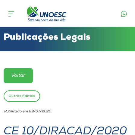
Cursos
Onde estamos
Publicações Legais
Pesquisa
Atendimento ao Estudante
Voltar
Portal de Ensino
Outros Editais
A
Publicado em 29/07/2020
Unoesc
CE 10/DIRACAD/2020
Internacionalização