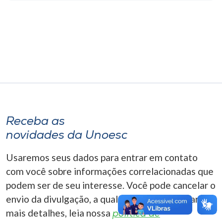
Museu
Unoesc
Store
Selecione
o idioma
Receba as
novidades da Unoesc
A+
Usaremos seus dados para entrar em contato
A-
com você sobre informações correlacionadas que
podem ser de seu interesse. Você pode cancelar o
envio da divulgação, a qualquer momento. Para
mais detalhes, leia nossa
política de