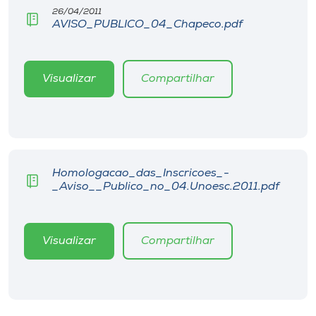
Museu
26/04/2011
AVISO_PUBLICO_04_Chapeco.pdf
Unoesc
Store
Visualizar
Compartilhar
Selecione
o idioma
Homologacao_das_Inscricoes_-
_Aviso__Publico_no_04.Unoesc.2011.pdf
A+
A-
Visualizar
Compartilhar