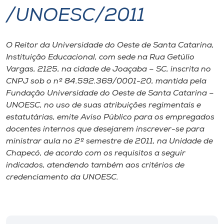
/UNOESC/2011
I.nova
O Reitor da Universidade do Oeste de Santa Catarina,
Diplomados
Instituição Educacional, com sede na Rua Getúlio
Vargas, 2125, na cidade de Joaçaba – SC, inscrita no
Cultura
CNPJ sob o nº 84.592.369/0001-20, mantida pela
Fundação Universidade do Oeste de Santa Catarina –
UNOESC, no uso de suas atribuições regimentais e
CPA
estatutárias, emite Aviso Público para os empregados
docentes internos que desejarem inscrever-se para
Biblioteca
ministrar aula no 2º semestre de 2011, na Unidade de
Chapecó, de acordo com os requisitos a seguir
indicados, atendendo também aos critérios de
Editora
credenciamento da UNOESC.
Rádio