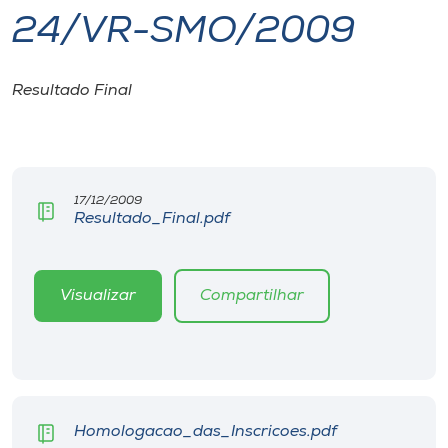
24/VR-SMO/2009
I.nova
Resultado Final
Diplomados
Cultura
17/12/2009
Resultado_Final.pdf
CPA
Biblioteca
Visualizar
Compartilhar
Editora
Rádio
Homologacao_das_Inscricoes.pdf