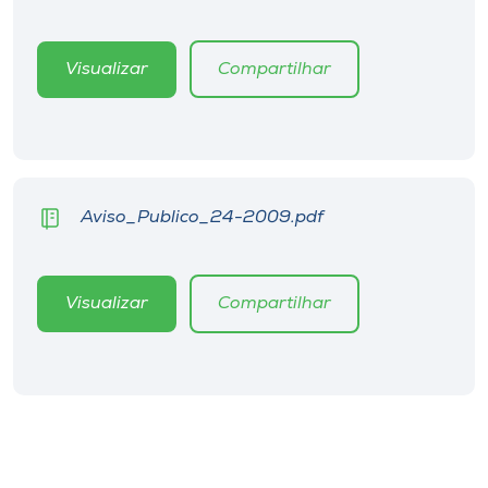
Museu
Visualizar
Compartilhar
Unoesc
Store
Selecione
Aviso_Publico_24-2009.pdf
o idioma
Visualizar
Compartilhar
A+
A-