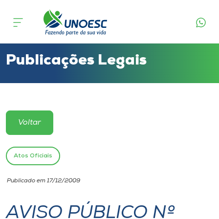
Cursos
Onde estamos
Publicações Legais
Pesquisa
Atendimento ao Estudante
Voltar
Portal de Ensino
Atos Oficiais
A
Publicado em 17/12/2009
Unoesc
AVISO PÚBLICO Nº
Internacionalização