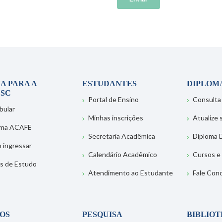
A PARA A
ESTUDANTES
DIPLOM
SC
Portal de Ensino
Consulta
bular
Minhas inscrições
Atualize
ema ACAFE
Secretaria Acadêmica
Diploma D
 ingressar
Calendário Acadêmico
Cursos e
s de Estudo
Atendimento ao Estudante
Fale Con
OS
PESQUISA
BIBLIO