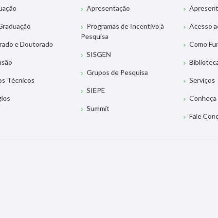
uação
Apresentação
Apresen
Graduação
Programas de Incentivo à
Acesso a
Pesquisa
rado e Doutorado
Como Fu
SISGEN
nsão
Bibliotec
Grupos de Pesquisa
os Técnicos
Serviços
SIEPE
gios
Conheça 
Summit
Fale Con