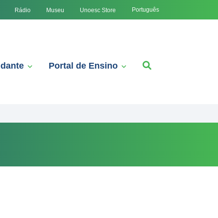
Português
Rádio
Museu
Unoesc Store
udante
Portal de Ensino