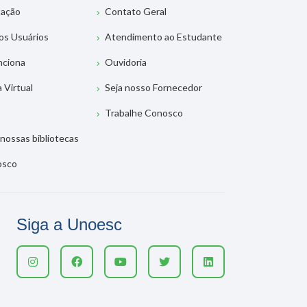
tação
Contato Geral
os Usuários
Atendimento ao Estudante
nciona
Ouvidoria
a Virtual
Seja nosso Fornecedor
Trabalhe Conosco
nossas bibliotecas
osco
Siga a Unoesc