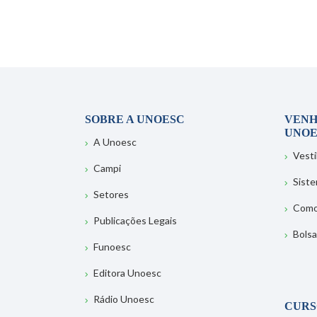
SOBRE A UNOESC
VENH
UNOE
A Unoesc
Vesti
Campi
Sist
Setores
Como
Publicações Legais
Bolsa
Funoesc
Editora Unoesc
Rádio Unoesc
CURS