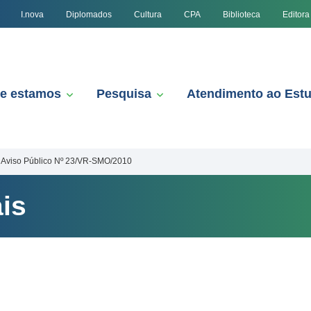
I.nova
Diplomados
Cultura
CPA
Biblioteca
Editora
e estamos
Pesquisa
Atendimento ao Est
Aviso Público Nº 23/VR-SMO/2010
is