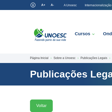
A+
A-
A Unoesc
Internacionalização
Cursos
Ond
Página Inicial
Sobre a Unoesc
Publicações Legais
Publicações Lega
Voltar