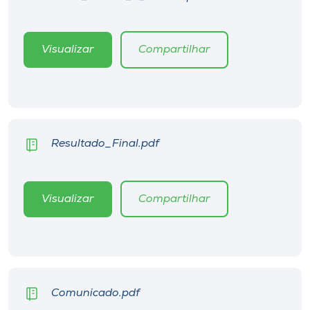
Museu
Unoesc
Visualizar
Compartilhar
Store
Selecione
o idioma
Resultado_Final.pdf
Visualizar
Compartilhar
A+
A-
Comunicado.pdf