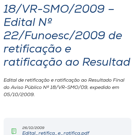
18/VR-SMO/2009 –
I.nova
Edital Nº
Diplomados
22/Funoesc/2009 de
retificação e
Cultura
ratificação ao Resultad
CPA
Edital de retificação e ratificação ao Resultado Final
Biblioteca
do Aviso Público Nº 18/VR-SMO/09, expedido em
05/10/2009.
Editora
Rádio
26/10/2009
Edital_retifica_e_ratifica.pdf