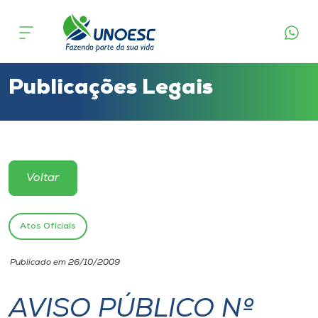
Cursos
Onde estamos
Publicações Legais
Pesquisa
Atendimento ao Estudante
Voltar
Portal de Ensino
Atos Oficiais
A
Publicado em 26/10/2009
Unoesc
AVISO PÚBLICO Nº
Internacionalização