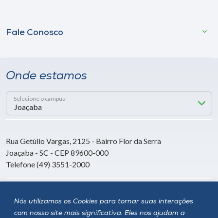
Fale Conosco
Onde estamos
Selecione o campus
Rua Getúlio Vargas, 2125 - Bairro Flor da Serra
Joaçaba - SC - CEP 89600-000
Telefone (49) 3551-2000
Siga a Unoesc
Nós utilizamos os Cookies para tornar suas interações
com nosso site mais significativa. Eles nos ajudam a