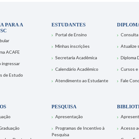
A PARA A
ESTUDANTES
DIPLOM
SC
Portal de Ensino
Consulta
bular
Minhas inscrições
Atualize
ema ACAFE
Secretaria Acadêmica
Diploma D
 ingressar
Calendário Acadêmico
Cursos e
s de Estudo
Atendimento ao Estudante
Fale Con
OS
PESQUISA
BIBLIO
uação
Apresentação
Apresen
Graduação
Programas de Incentivo à
Acesso a
Pesquisa