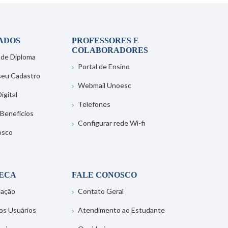
ADOS
PROFESSORES E
COLABORADORES
 de Diploma
Portal de Ensino
 seu Cadastro
Webmail Unoesc
igital
Telefones
 Benefícios
Configurar rede Wi-fi
osco
TECA
FALE CONOSCO
tação
Contato Geral
os Usuários
Atendimento ao Estudante