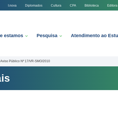
I.nova
Diplomados
Cultura
CPA
Biblioteca
Editora
e estamos
Pesquisa
Atendimento ao Est
Aviso Público Nº 17/VR-SMO/2010
is