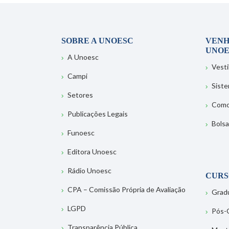
SOBRE A UNOESC
VENH
UNOE
A Unoesc
Vesti
Campi
Sist
Setores
Como
Publicações Legais
Bolsa
Funoesc
Editora Unoesc
Rádio Unoesc
CURS
CPA – Comissão Própria de Avaliação
Grad
LGPD
Pós-
Transparência Pública