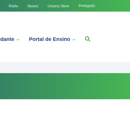
Português
Rádio
Museu
Unoesc Store
udante
Portal de Ensino