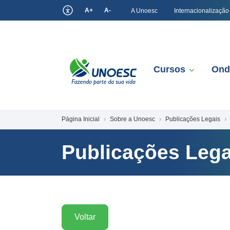
A+
A-
A Unoesc
Internacionalização
Cursos
Ond
Página Inicial
Sobre a Unoesc
Publicações Legais
Publicações Lega
Voltar