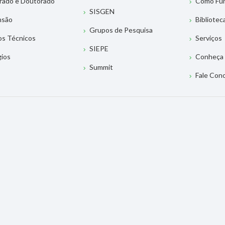
rado e Doutorado
Como Fu
SISGEN
nsão
Bibliotec
Grupos de Pesquisa
os Técnicos
Serviços
SIEPE
gios
Conheça 
Summit
Fale Con