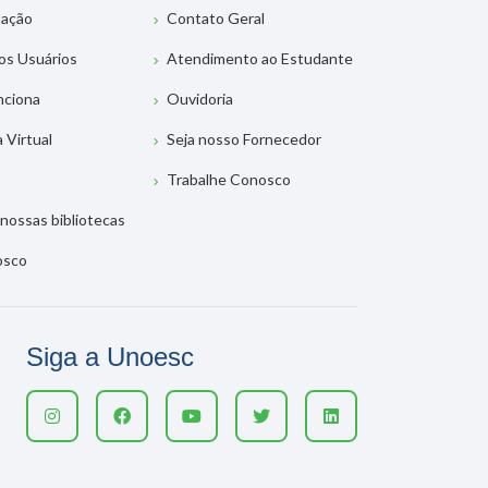
tação
Contato Geral
os Usuários
Atendimento ao Estudante
nciona
Ouvidoria
a Virtual
Seja nosso Fornecedor
Trabalhe Conosco
nossas bibliotecas
osco
Siga a Unoesc