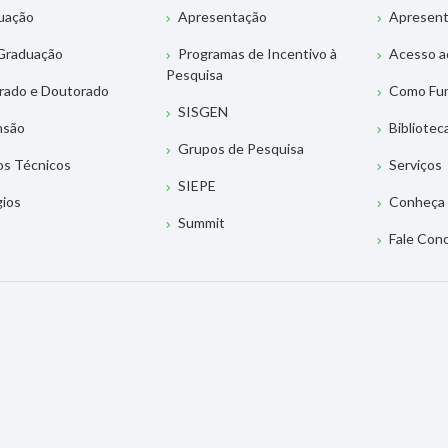
uação
Apresentação
Apresen
Graduação
Programas de Incentivo à
Acesso a
Pesquisa
rado e Doutorado
Como Fu
SISGEN
nsão
Bibliotec
Grupos de Pesquisa
os Técnicos
Serviços
SIEPE
gios
Conheça 
Summit
Fale Con