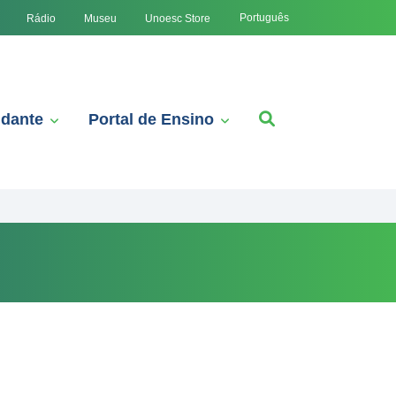
Português
Rádio
Museu
Unoesc Store
udante
Portal de Ensino