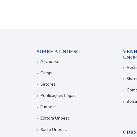
SOBRE A UNOESC
VENH
UNOE
A Unoesc
Vesti
Campi
Sist
Setores
Como
Publicações Legais
Bolsa
Funoesc
Editora Unoesc
Rádio Unoesc
CURS