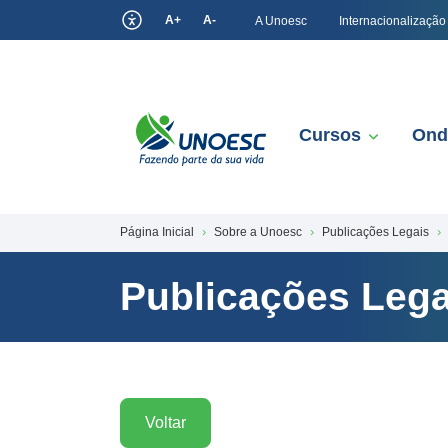
A+
A-
A Unoesc
Internacionalização
Cursos
Ond
Página Inicial
Sobre a Unoesc
Publicações Legais
Publicações Lega
Voltar