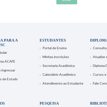
A PARA A
ESTUDANTES
DIPLOM
SC
Portal de Ensino
Consulta
bular
Minhas inscrições
Atualize
ema ACAFE
Secretaria Acadêmica
Diploma D
 ingressar
Calendário Acadêmico
Cursos e
s de Estudo
Atendimento ao Estudante
Fale Con
OS
PESQUISA
BIBLIO