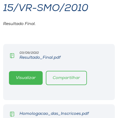
15/VR-SMO/2010
I.nova
Resultado Final.
Diplomados
Cultura
03/09/2010
Resultado_Final.pdf
CPA
Biblioteca
Visualizar
Compartilhar
Editora
Rádio
Homologacao_das_Inscricoes.pdf