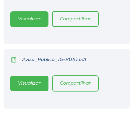
Museu
Visualizar
Compartilhar
Unoesc
Store
Selecione
Aviso_Publico_15-2010.pdf
o idioma
Visualizar
Compartilhar
A+
A-