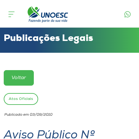
Cursos
Onde estamos
Publicações Legais
Pesquisa
Atendimento ao Estudante
Voltar
Portal de Ensino
Atos Oficiais
A
Publicado em 03/09/2010
Unoesc
Aviso Público Nº
Internacionalização