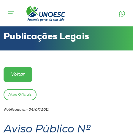
Cursos
Onde estamos
Publicações Legais
Pesquisa
Atendimento ao Estudante
Voltar
Portal de Ensino
Atos Oficiais
A
Publicado em 04/07/2011
Unoesc
Aviso Público Nº
Internacionalização