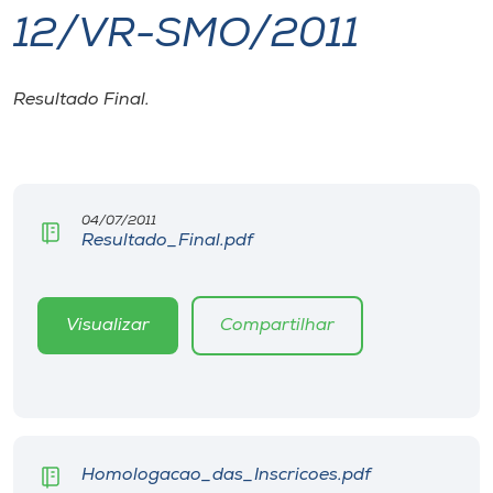
12/VR-SMO/2011
I.nova
Resultado Final.
Diplomados
Cultura
04/07/2011
Resultado_Final.pdf
CPA
Biblioteca
Visualizar
Compartilhar
Editora
Rádio
Homologacao_das_Inscricoes.pdf