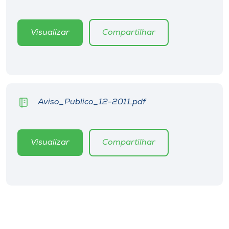
Museu
Visualizar
Compartilhar
Unoesc
Store
Selecione
Aviso_Publico_12-2011.pdf
o idioma
Visualizar
Compartilhar
A+
A-