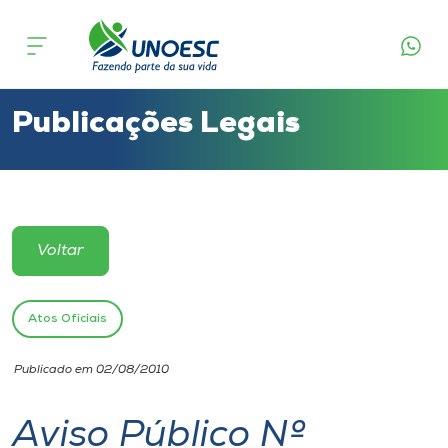
Cursos
Onde estamos
Publicações Legais
Pesquisa
Atendimento ao Estudante
Voltar
Portal de Ensino
Atos Oficiais
A
Publicado em 02/08/2010
Unoesc
Aviso Público Nº
Internacionalização