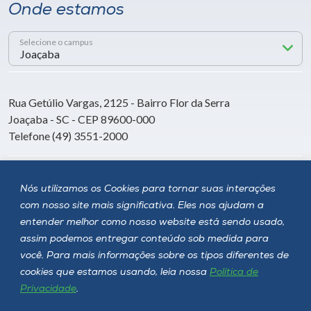
Onde estamos
Selecione o campus
Rua Getúlio Vargas, 2125 - Bairro Flor da Serra
Joaçaba - SC - CEP 89600-000
Telefone (49) 3551-2000
Siga a Unoesc
Nós utilizamos os Cookies para tornar suas interações
com nosso site mais significativa. Eles nos ajudam a
entender melhor como nosso website está sendo usado,
assim podemos entregar conteúdo sob medida para
você. Para mais informações sobre os tipos diferentes de
cookies que estamos usando, leia nossa
Política de
Privacidade
.