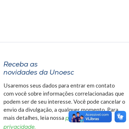
Museu
Unoesc
Store
Selecione
o idioma
Receba as
novidades da Unoesc
Usaremos seus dados para entrar em contato
A+
A-
com você sobre informações correlacionadas que
podem ser de seu interesse. Você pode cancelar o
envio da divulgação, a qualquer momento. Para
mais detalhes, leia nossa
política de
privacidade.