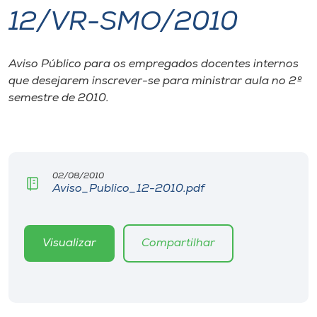
12/VR-SMO/2010
I.nova
Aviso Público para os empregados docentes internos
Diplomados
que desejarem inscrever-se para ministrar aula no 2º
semestre de 2010.
Cultura
CPA
02/08/2010
Aviso_Publico_12-2010.pdf
Biblioteca
Editora
Visualizar
Compartilhar
Rádio