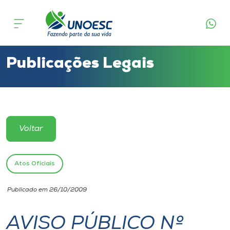
Cursos
Onde estamos
Publicações Legais
Pesquisa
Atendimento ao Estudante
Voltar
Portal de Ensino
Atos Oficiais
A
Publicado em 26/10/2009
Unoesc
AVISO PÚBLICO Nº
Internacionalização