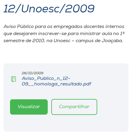
12/Unoesc/2009
I.nova
Aviso Público para os empregados docentes internos
Diplomados
que desejarem inscrever-se para ministrar aula no 1º
semestre de 2010, na Unoesc – campus de Joaçaba.
Cultura
CPA
26/10/2009
Aviso_Publico_n_12-
Biblioteca
09__homologa_resultado.pdf
Editora
Visualizar
Compartilhar
Rádio