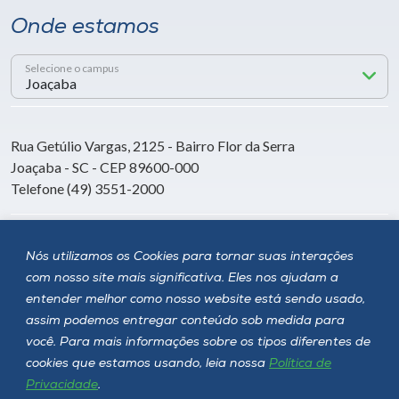
Onde estamos
Selecione o campus
Rua Getúlio Vargas, 2125 - Bairro Flor da Serra
Joaçaba - SC - CEP 89600-000
Telefone (49) 3551-2000
Siga a Unoesc
Nós utilizamos os Cookies para tornar suas interações
com nosso site mais significativa. Eles nos ajudam a
entender melhor como nosso website está sendo usado,
assim podemos entregar conteúdo sob medida para
você. Para mais informações sobre os tipos diferentes de
cookies que estamos usando, leia nossa
Política de
Privacidade
.