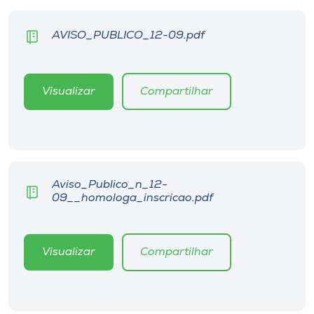
Museu
AVISO_PUBLICO_12-09.pdf
Unoesc
Store
Visualizar
Compartilhar
Selecione
o idioma
Aviso_Publico_n_12-
09__homologa_inscricao.pdf
A+
A-
Visualizar
Compartilhar