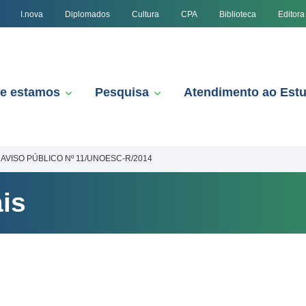
I.nova
Diplomados
Cultura
CPA
Biblioteca
Editora
e estamos
Pesquisa
Atendimento ao Est
AVISO PÚBLICO Nº 11/UNOESC-R/2014
is