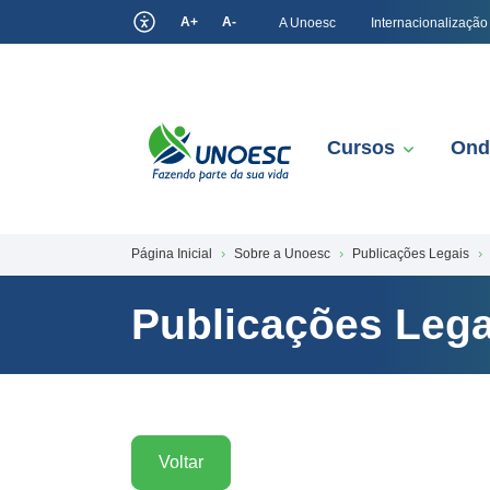
A+
A-
A Unoesc
Internacionalização
Cursos
Ond
Página Inicial
Sobre a Unoesc
Publicações Legais
Publicações Lega
Voltar