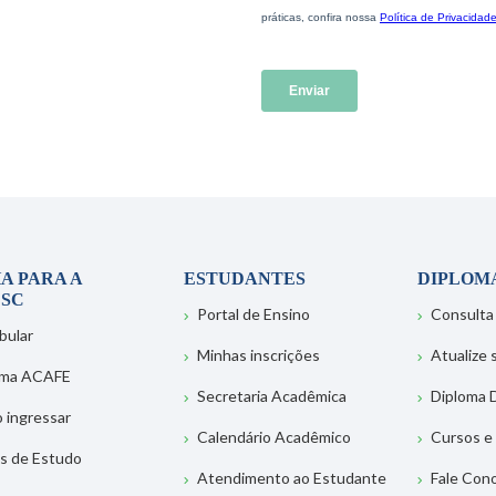
A PARA A
ESTUDANTES
DIPLOM
SC
Portal de Ensino
Consulta
bular
Minhas inscrições
Atualize
ema ACAFE
Secretaria Acadêmica
Diploma D
 ingressar
Calendário Acadêmico
Cursos e
s de Estudo
Atendimento ao Estudante
Fale Con