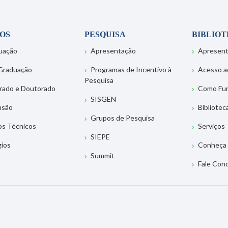
OS
PESQUISA
BIBLIO
uação
Apresentação
Apresen
Graduação
Programas de Incentivo à
Acesso a
Pesquisa
rado e Doutorado
Como Fu
SISGEN
nsão
Bibliotec
Grupos de Pesquisa
os Técnicos
Serviços
SIEPE
gios
Conheça 
Summit
Fale Con