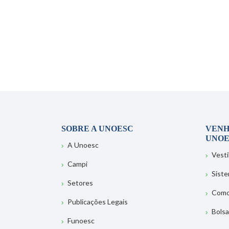
SOBRE A UNOESC
VENH
UNOE
A Unoesc
Vesti
Campi
Sist
Setores
Como
Publicações Legais
Bolsa
Funoesc