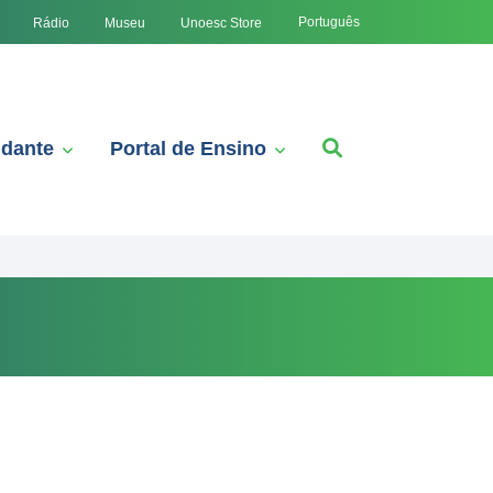
Português
Rádio
Museu
Unoesc Store
udante
Portal de Ensino