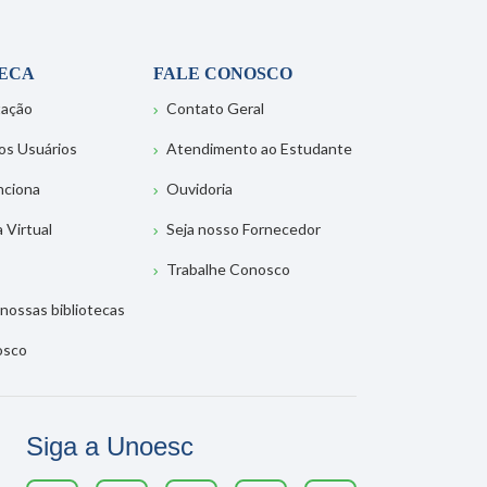
TECA
FALE CONOSCO
tação
Contato Geral
os Usuários
Atendimento ao Estudante
nciona
Ouvidoria
a Virtual
Seja nosso Fornecedor
Trabalhe Conosco
nossas bibliotecas
osco
Siga a Unoesc