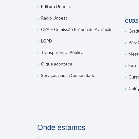
Editora Unoesc
Rádio Unoesc
CURS
CPA – Comissão Própria de Avaliação
Grad
LGPD
Pós-
Transparência Pública
Mest
O que acontece
Exte
Serviços para a Comunidade
Curs
Colé
Onde estamos