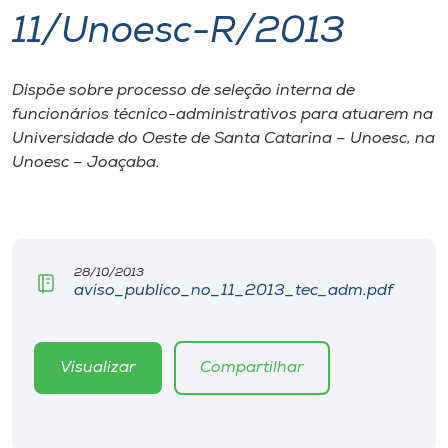
11/Unoesc-R/2013
I.nova
Dispõe sobre processo de seleção interna de
Diplomados
funcionários técnico-administrativos para atuarem na
Universidade do Oeste de Santa Catarina – Unoesc, na
Cultura
Unoesc – Joaçaba.
CPA
28/10/2013
Biblioteca
aviso_publico_no_11_2013_tec_adm.pdf
Editora
Visualizar
Compartilhar
Rádio