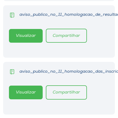
Museu
aviso_publico_no_11_homologacao_de_resultad
Unoesc
Store
Visualizar
Compartilhar
Selecione
o idioma
aviso_publico_no_11_homologacao_das_inscric
A+
A-
Visualizar
Compartilhar