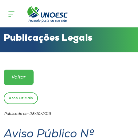
Cursos
Onde estamos
Publicações Legais
Pesquisa
Atendimento ao Estudante
Voltar
Portal de Ensino
Atos Oficiais
A
Publicado em 28/10/2013
Unoesc
Aviso Público Nº
Internacionalização