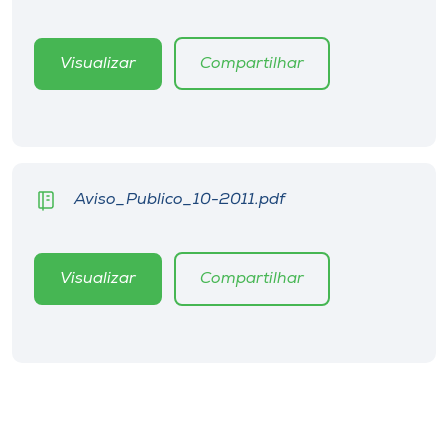
Museu
Visualizar
Compartilhar
Unoesc
Store
Selecione
Aviso_Publico_10-2011.pdf
o idioma
Visualizar
Compartilhar
A+
A-