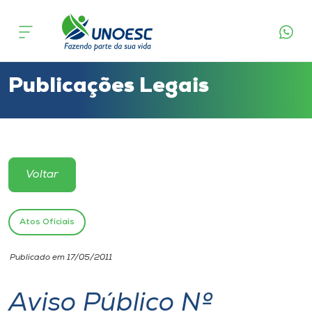
Cursos
Onde estamos
Publicações Legais
Pesquisa
Atendimento ao Estudante
Voltar
Portal de Ensino
Atos Oficiais
A
Publicado em 17/05/2011
Unoesc
Aviso Público Nº
Internacionalização