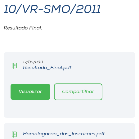
10/VR-SMO/2011
I.nova
Resultado Final.
Diplomados
Cultura
17/05/2011
Resultado_Final.pdf
CPA
Biblioteca
Visualizar
Compartilhar
Editora
Rádio
Homologacao_das_Inscricoes.pdf