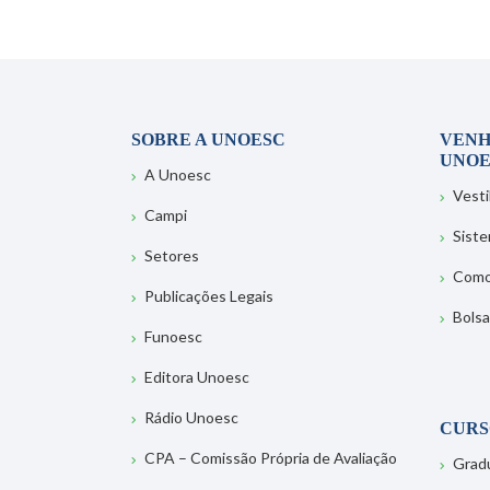
SOBRE A UNOESC
VENH
UNOE
A Unoesc
Vesti
Campi
Sist
Setores
Como
Publicações Legais
Bolsa
Funoesc
Editora Unoesc
Rádio Unoesc
CURS
CPA – Comissão Própria de Avaliação
Grad