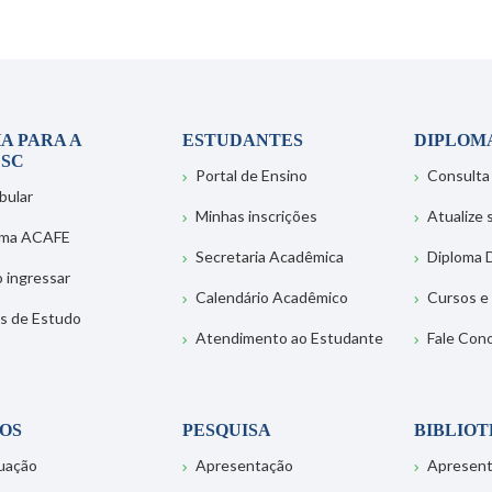
A PARA A
ESTUDANTES
DIPLOM
SC
Portal de Ensino
Consulta
bular
Minhas inscrições
Atualize
ema ACAFE
Secretaria Acadêmica
Diploma D
 ingressar
Calendário Acadêmico
Cursos e
s de Estudo
Atendimento ao Estudante
Fale Con
OS
PESQUISA
BIBLIO
uação
Apresentação
Apresen