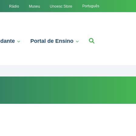
Português
Rádio
Museu
Unoesc Store
udante
Portal de Ensino