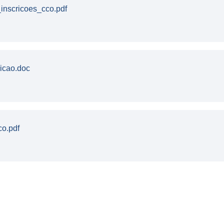
nscricoes_cco.pdf
icao.doc
o.pdf