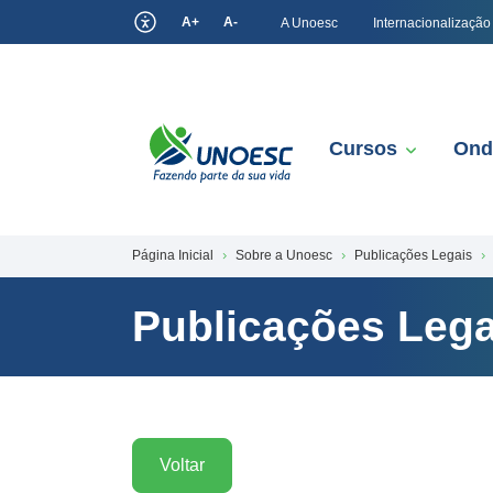
A+
A-
A Unoesc
Internacionalização
Cursos
Ond
Página Inicial
Sobre a Unoesc
Publicações Legais
Publicações Lega
Voltar