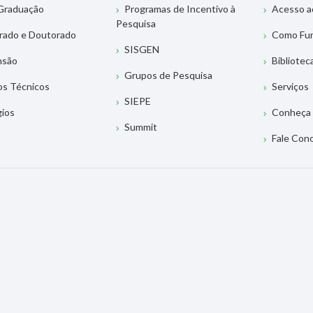
Graduação
Programas de Incentivo à
Acesso a
Pesquisa
rado e Doutorado
Como Fu
SISGEN
nsão
Bibliotec
Grupos de Pesquisa
os Técnicos
Serviços
SIEPE
gios
Conheça 
Summit
Fale Con