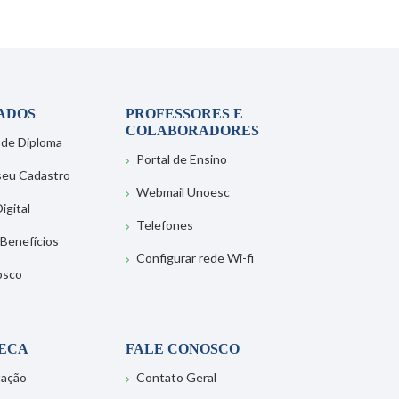
ADOS
PROFESSORES E
COLABORADORES
 de Diploma
Portal de Ensino
 seu Cadastro
Webmail Unoesc
igital
Telefones
 Benefícios
Configurar rede Wi-fi
osco
TECA
FALE CONOSCO
tação
Contato Geral