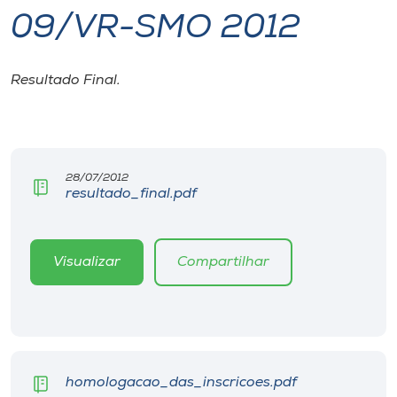
09/VR-SMO 2012
I.nova
Resultado Final.
Diplomados
Cultura
28/07/2012
resultado_final.pdf
CPA
Biblioteca
Visualizar
Compartilhar
Editora
Rádio
homologacao_das_inscricoes.pdf