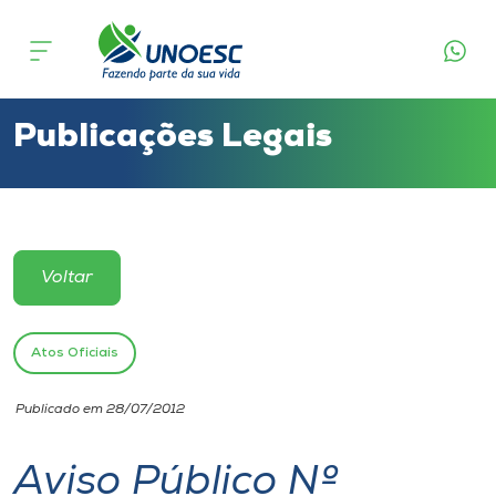
Cursos
Onde estamos
Publicações Legais
Pesquisa
Atendimento ao Estudante
Voltar
Portal de Ensino
Atos Oficiais
A
Publicado em 28/07/2012
Unoesc
Aviso Público Nº
Internacionalização