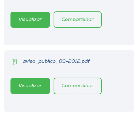
Museu
Visualizar
Compartilhar
Unoesc
Store
Selecione
aviso_publico_09-2012.pdf
o idioma
Visualizar
Compartilhar
A+
A-