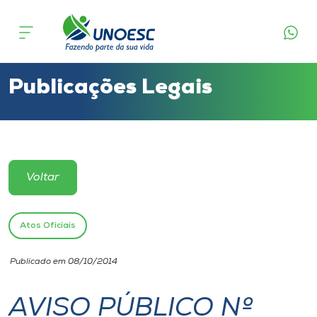
Cursos
Onde estamos
Publicações Legais
Pesquisa
Atendimento ao Estudante
Voltar
Portal de Ensino
Atos Oficiais
A
Publicado em 08/10/2014
Unoesc
AVISO PÚBLICO Nº
Internacionalização