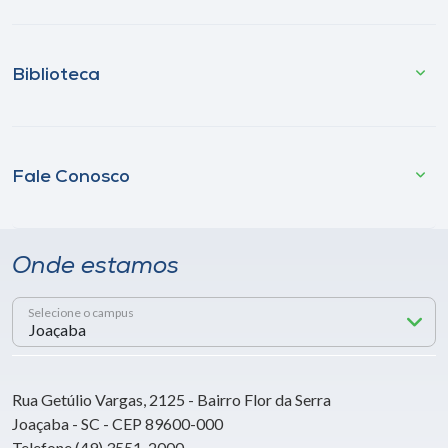
Biblioteca
Fale Conosco
Onde estamos
Selecione o campus
Rua Getúlio Vargas, 2125 - Bairro Flor da Serra
Joaçaba - SC - CEP 89600-000
Telefone (49) 3551-2000