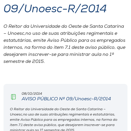
09/Unoesc-R/2014
I.nova
O Reitor da Universidade do Oeste de Santa Catarina
Diplomados
– Unoesc,no uso de suas atribuições regimentais e
estatutárias, emite Aviso Público para os empregados
Cultura
internos, na forma do item 7.1 deste aviso público, que
desejarem inscrever-se para ministrar aula no 1º
semestre de 2015.
CPA
Biblioteca
08/10/2014
Editora
AVISO PÚBLICO Nº 09/Unoesc-R/2014
O Reitor da Universidade do Oeste de Santa Catarina –
Unoesc,no uso de suas atribuições regimentais e estatutárias,
Rádio
emite Aviso Público para os empregados internos, na forma do
item 7.1 deste aviso público, que desejarem inscrever-se para
ministrar aula no 1º semestre de 2015.