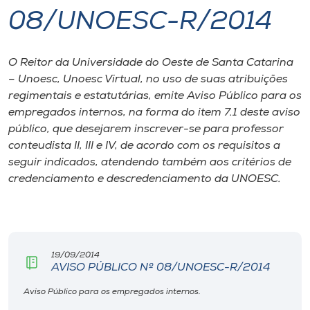
08/UNOESC-R/2014
I.nova
O Reitor da Universidade do Oeste de Santa Catarina
Diplomados
– Unoesc, Unoesc Virtual, no uso de suas atribuições
regimentais e estatutárias, emite Aviso Público para os
Cultura
empregados internos, na forma do item 7.1 deste aviso
público, que desejarem inscrever-se para professor
conteudista II, III e IV, de acordo com os requisitos a
CPA
seguir indicados, atendendo também aos critérios de
credenciamento e descredenciamento da UNOESC.
Biblioteca
Editora
19/09/2014
AVISO PÚBLICO Nº 08/UNOESC-R/2014
Rádio
Aviso Público para os empregados internos.