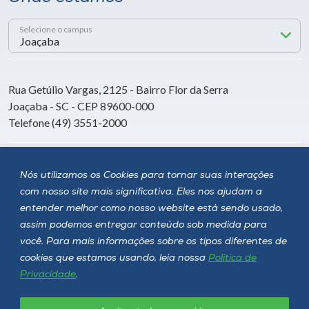
Selecione o campus
Rua Getúlio Vargas, 2125 - Bairro Flor da Serra
Joaçaba - SC - CEP 89600-000
Telefone (49) 3551-2000
Siga a Unoesc
Nós utilizamos os Cookies para tornar suas interações
com nosso site mais significativa. Eles nos ajudam a
entender melhor como nosso website está sendo usado,
assim podemos entregar conteúdo sob medida para
você. Para mais informações sobre os tipos diferentes de
cookies que estamos usando, leia nossa
Política de
Privacidade
.