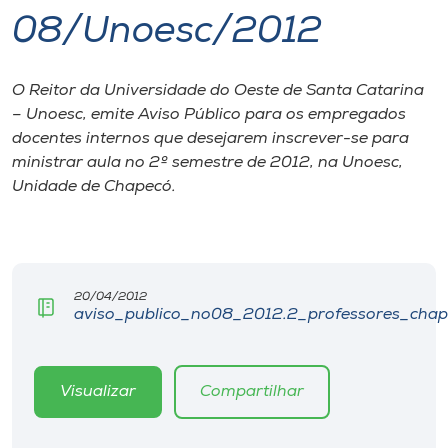
08/Unoesc/2012
I.nova
O Reitor da Universidade do Oeste de Santa Catarina
Diplomados
– Unoesc, emite Aviso Público para os empregados
docentes internos que desejarem inscrever-se para
Cultura
ministrar aula no 2º semestre de 2012, na Unoesc,
Unidade de Chapecó.
CPA
Biblioteca
20/04/2012
aviso_publico_no08_2012.2_professores_chap
Editora
Visualizar
Compartilhar
Rádio