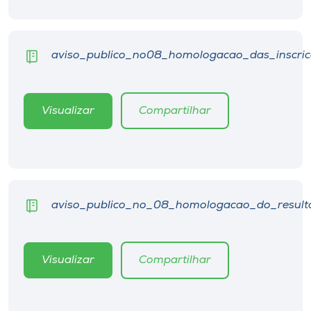
Museu
Unoesc
aviso_publico_no08_homologacao_das_inscric
Store
Visualizar
Compartilhar
Selecione
o idioma
A+
aviso_publico_no_08_homologacao_do_result
A-
Visualizar
Compartilhar