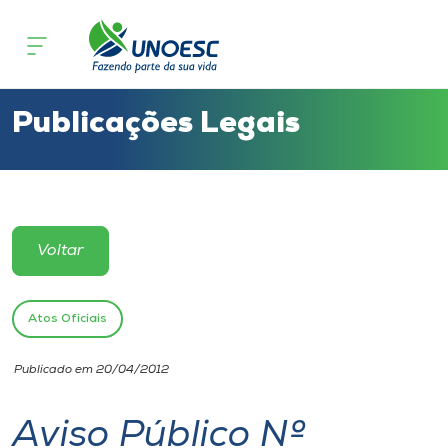
Cursos
Onde estamos
Publicações Legais
Pesquisa
Atendimento ao Estudante
Voltar
Portal de Ensino
Atos Oficiais
A
Publicado em 20/04/2012
Unoesc
Aviso Público Nº
Internacionalização