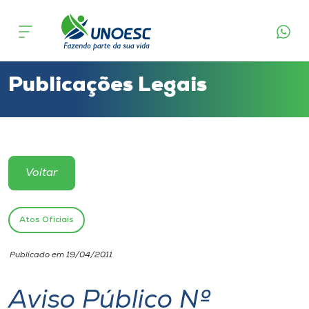
Cursos
Onde estamos
Publicações Legais
Pesquisa
Atendimento ao Estudante
Voltar
Portal de Ensino
Atos Oficiais
A
Publicado em 19/04/2011
Unoesc
Aviso Público Nº
Internacionalização