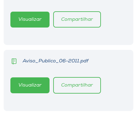
Museu
Visualizar
Compartilhar
Unoesc
Store
Selecione
Aviso_Publico_06-2011.pdf
o idioma
Visualizar
Compartilhar
A+
A-