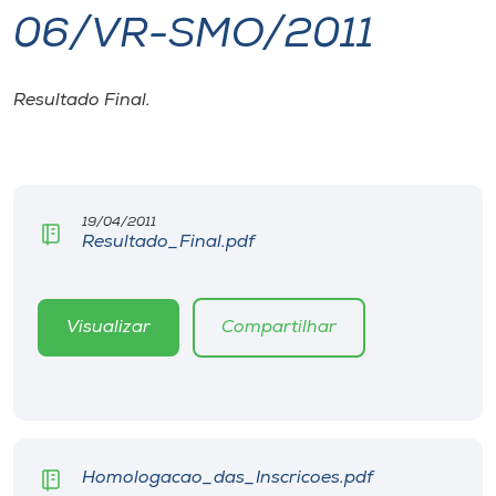
06/VR-SMO/2011
I.nova
Resultado Final.
Diplomados
Cultura
19/04/2011
Resultado_Final.pdf
CPA
Biblioteca
Visualizar
Compartilhar
Editora
Rádio
Homologacao_das_Inscricoes.pdf