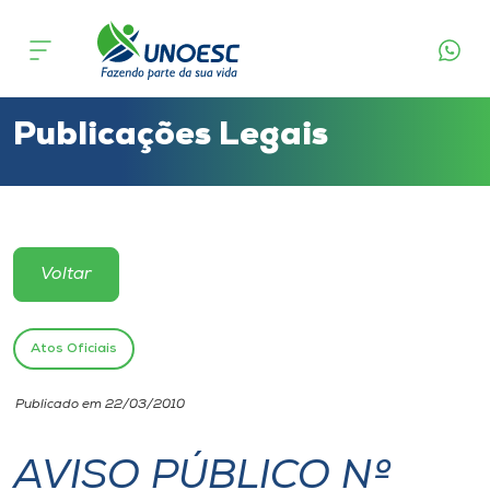
Cursos
Onde estamos
Publicações Legais
Pesquisa
Atendimento ao Estudante
Voltar
Portal de Ensino
Atos Oficiais
A
Publicado em 22/03/2010
Unoesc
AVISO PÚBLICO Nº
Internacionalização