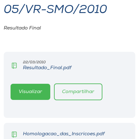
05/VR-SMO/2010
I.nova
Resultado Final
Diplomados
Cultura
22/03/2010
Resultado_Final.pdf
CPA
Biblioteca
Visualizar
Compartilhar
Editora
Rádio
Homologacao_das_Inscricoes.pdf