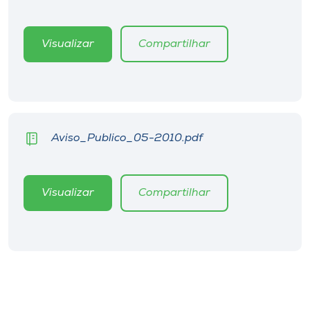
Museu
Visualizar
Compartilhar
Unoesc
Store
Selecione
Aviso_Publico_05-2010.pdf
o idioma
Visualizar
Compartilhar
A+
A-