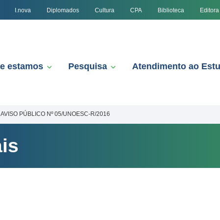
I.nova
Diplomados
Cultura
CPA
Biblioteca
Editora
e estamos
Pesquisa
Atendimento ao Est
AVISO PÚBLICO Nº 05/UNOESC-R/2016
is