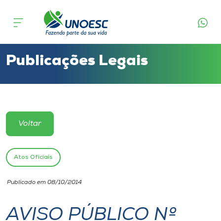
Cursos
Onde estamos
Publicações Legais
Pesquisa
Atendimento ao Estudante
Voltar
Portal de Ensino
Atos Oficiais
A
Publicado em 08/10/2014
Unoesc
AVISO PÚBLICO Nº
Internacionalização