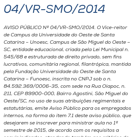
04/VR-SMO/2014
I.nova
AVISO PÚBLICO Nº 04/VR-SMO/2014. O Vice-reitor
Diplomados
de Campus da Universidade do Oeste de Santa
Catarina – Unoesc, Campus de São Miguel do Oeste –
Cultura
SC, entidade educacional, criada pela Lei Municipal n.
545/68 e estruturada de direito privado, sem fins
lucrativos, comunitária regional, filantrópica, mantida
CPA
pela Fundação Universidade do Oeste de Santa
Catarina – Funoesc, inscrita no CNPJ sob o n.
Biblioteca
84.592.369/0006-35, com sede na Rua Oiapoc, n.
211, CEP 89900-000, Bairro Agostini, São Miguel do
Oeste/SC, no uso de suas atribuições regimentais e
Editora
estatutárias, emite Aviso Público para os empregados
internos, na forma do item 7.1 deste aviso público, que
Rádio
desejarem se inscrever para ministrar aula no 1º
semestre de 2015, de acordo com os requisitos a