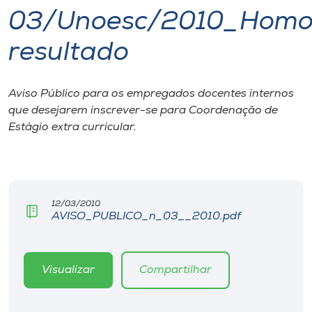
03/Unoesc/2010_Homo
I.nova
resultado
Diplomados
Aviso Público para os empregados docentes internos
que desejarem inscrever-se para Coordenação de
Cultura
Estágio extra curricular.
CPA
Biblioteca
12/03/2010
AVISO_PUBLICO_n_03__2010.pdf
Editora
Visualizar
Compartilhar
Rádio