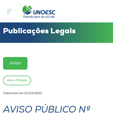
Cursos
Onde estamos
Publicações Legais
Pesquisa
Atendimento ao Estudante
Voltar
Portal de Ensino
Atos Oficiais
A
Publicado em 12/03/2010
Unoesc
AVISO PÚBLICO Nº
Internacionalização