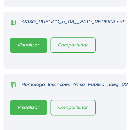
Museu
Unoesc
AVISO_PUBLICO_n_03__2010_RETIFICA.pdf
Store
Visualizar
Compartilhar
Selecione
o idioma
Homologa_Inscricoes_Aviso_Publico_ndeg_03
A+
A-
Visualizar
Compartilhar