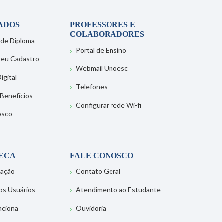
ADOS
PROFESSORES E
COLABORADORES
 de Diploma
Portal de Ensino
 seu Cadastro
Webmail Unoesc
igital
Telefones
 Benefícios
Configurar rede Wi-fi
osco
TECA
FALE CONOSCO
tação
Contato Geral
os Usuários
Atendimento ao Estudante
nciona
Ouvidoria