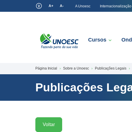
A+
A-
A Unoesc
Internacionalização
Cursos
Ond
Página Inicial
Sobre a Unoesc
Publicações Legais
Publicações Lega
Voltar