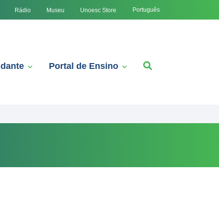
Português
Rádio
Museu
Unoesc Store
udante
Portal de Ensino