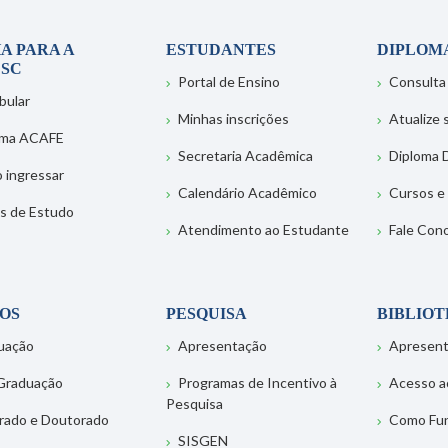
A PARA A
ESTUDANTES
DIPLOM
SC
Portal de Ensino
Consulta
bular
Minhas inscrições
Atualize
ema ACAFE
Secretaria Acadêmica
Diploma D
 ingressar
Calendário Acadêmico
Cursos e
s de Estudo
Atendimento ao Estudante
Fale Con
OS
PESQUISA
BIBLIO
uação
Apresentação
Apresen
Graduação
Programas de Incentivo à
Acesso a
Pesquisa
rado e Doutorado
Como Fu
SISGEN