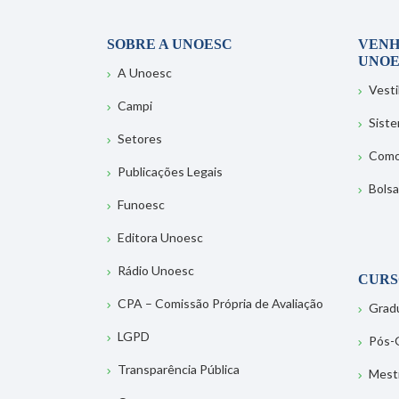
SOBRE A UNOESC
VENH
UNOE
A Unoesc
Vesti
Campi
Sist
Setores
Como
Publicações Legais
Bolsa
Funoesc
Editora Unoesc
Rádio Unoesc
CURS
CPA – Comissão Própria de Avaliação
Grad
LGPD
Pós-
Transparência Pública
Mest