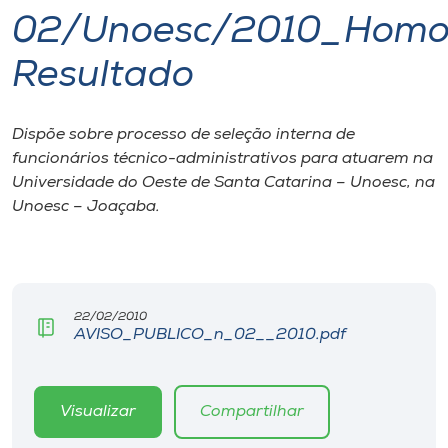
02/Unoesc/2010_Homo
I.nova
Resultado
Diplomados
Dispõe sobre processo de seleção interna de
funcionários técnico-administrativos para atuarem na
Cultura
Universidade do Oeste de Santa Catarina – Unoesc, na
Unoesc – Joaçaba.
CPA
Biblioteca
22/02/2010
AVISO_PUBLICO_n_02__2010.pdf
Editora
Rádio
Visualizar
Compartilhar