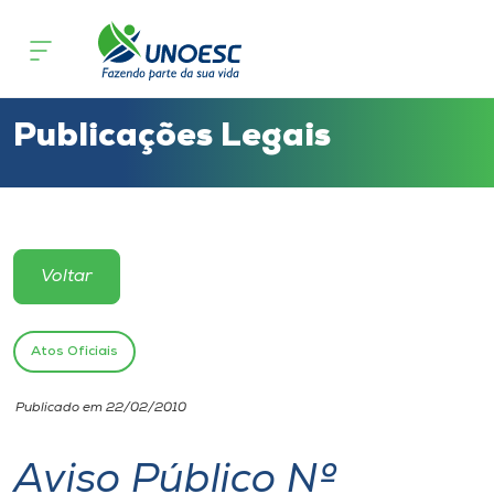
Cursos
Onde estamos
Publicações Legais
Pesquisa
Atendimento ao Estudante
Voltar
Portal de Ensino
Atos Oficiais
A
Publicado em 22/02/2010
Unoesc
Aviso Público Nº
Internacionalização