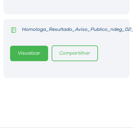
Museu
Unoesc
Store
Homologa_Resultado_Aviso_Publico_ndeg_02
Visualizar
Compartilhar
Selecione
o idioma
A+
A-