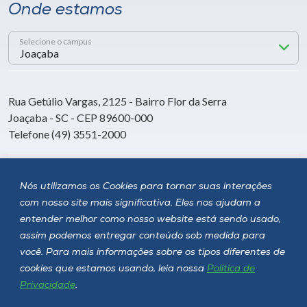
Onde estamos
Selecione o campus
Rua Getúlio Vargas, 2125 - Bairro Flor da Serra
Joaçaba - SC - CEP 89600-000
Telefone (49) 3551-2000
Siga a Unoesc
Nós utilizamos os Cookies para tornar suas interações
com nosso site mais significativa. Eles nos ajudam a
entender melhor como nosso website está sendo usado,
assim podemos entregar conteúdo sob medida para
você. Para mais informações sobre os tipos diferentes de
cookies que estamos usando, leia nossa
Política de
Privacidade
.