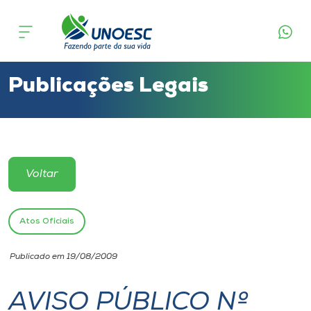
Cursos
Onde estamos
Publicações Legais
Pesquisa
Atendimento ao Estudante
Voltar
Portal de Ensino
Atos Oficiais
A
Publicado em 19/08/2009
Unoesc
AVISO PÚBLICO Nº
Internacionalização