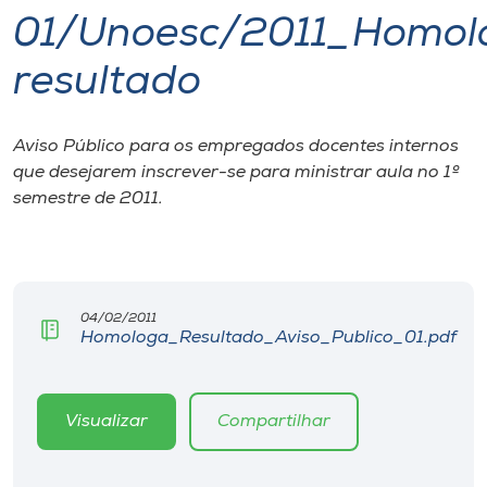
01/Unoesc/2011_Homol
I.nova
resultado
Diplomados
Aviso Público para os empregados docentes internos
que desejarem inscrever-se para ministrar aula no 1º
Cultura
semestre de 2011.
CPA
Biblioteca
04/02/2011
Homologa_Resultado_Aviso_Publico_01.pdf
Editora
Visualizar
Compartilhar
Rádio