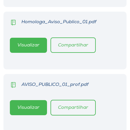
Museu
Unoesc
Homologa_Aviso_Publico_01.pdf
Store
Visualizar
Compartilhar
Selecione
o idioma
AVISO_PUBLICO_01_prof.pdf
A+
A-
Visualizar
Compartilhar