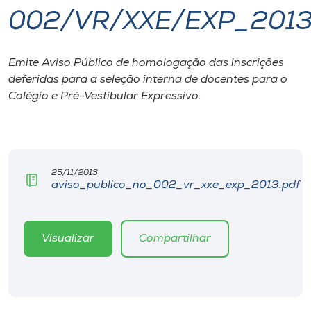
002/VR/XXE/EXP_201
I.nova
Emite Aviso Público de homologação das inscrições
Diplomados
deferidas para a seleção interna de docentes para o
Colégio e Pré-Vestibular Expressivo.
Cultura
CPA
25/11/2013
aviso_publico_no_002_vr_xxe_exp_2013.pdf
Biblioteca
Editora
Visualizar
Compartilhar
Rádio