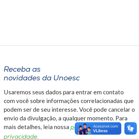
Museu
Unoesc
Store
Selecione
o idioma
Receba as
novidades da Unoesc
Usaremos seus dados para entrar em contato
A+
A-
com você sobre informações correlacionadas que
podem ser de seu interesse. Você pode cancelar o
envio da divulgação, a qualquer momento. Para
mais detalhes, leia nossa
política de
privacidade.