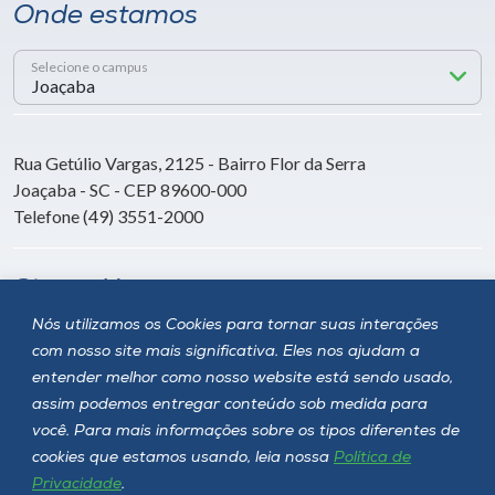
Onde estamos
Selecione o campus
Rua Getúlio Vargas, 2125 - Bairro Flor da Serra
Joaçaba - SC - CEP 89600-000
Telefone (49) 3551-2000
Siga a Unoesc
Nós utilizamos os Cookies para tornar suas interações
com nosso site mais significativa. Eles nos ajudam a
entender melhor como nosso website está sendo usado,
assim podemos entregar conteúdo sob medida para
você. Para mais informações sobre os tipos diferentes de
cookies que estamos usando, leia nossa
Política de
Privacidade
.