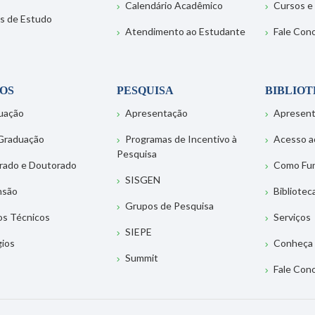
Calendário Acadêmico
Cursos e
s de Estudo
Atendimento ao Estudante
Fale Con
OS
PESQUISA
BIBLIO
uação
Apresentação
Apresen
Graduação
Programas de Incentivo à
Acesso a
Pesquisa
rado e Doutorado
Como Fu
SISGEN
nsão
Bibliotec
Grupos de Pesquisa
os Técnicos
Serviços
SIEPE
gios
Conheça 
Summit
Fale Con