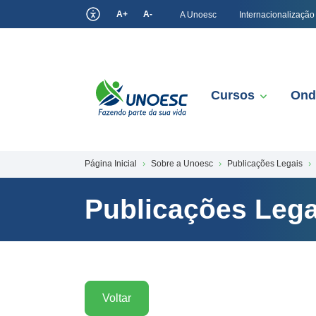
A+
A-
A Unoesc
Internacionalização
Cursos
Ond
Página Inicial
Sobre a Unoesc
Publicações Legais
Publicações Lega
Voltar