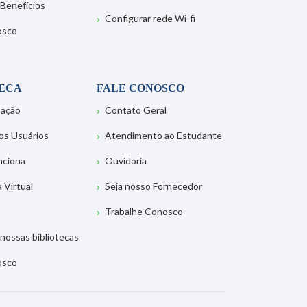
 Benefícios
Configurar rede Wi-fi
osco
TECA
FALE CONOSCO
tação
Contato Geral
os Usuários
Atendimento ao Estudante
nciona
Ouvidoria
a Virtual
Seja nosso Fornecedor
Trabalhe Conosco
nossas bibliotecas
osco