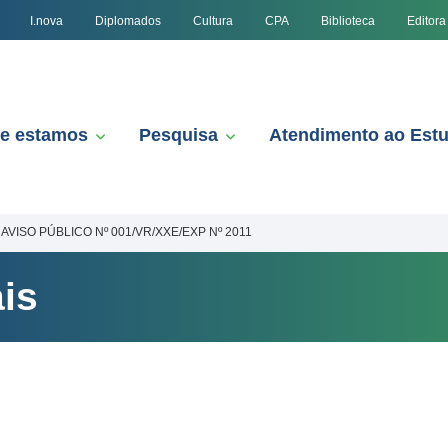
I.nova
Diplomados
Cultura
CPA
Biblioteca
Editora
e estamos
Pesquisa
Atendimento ao Est
AVISO PÚBLICO Nº 001/VR/XXE/EXP Nº 2011
is