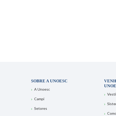
SOBRE A UNOESC
VENH
UNOE
A Unoesc
Vesti
Campi
Sist
Setores
Como