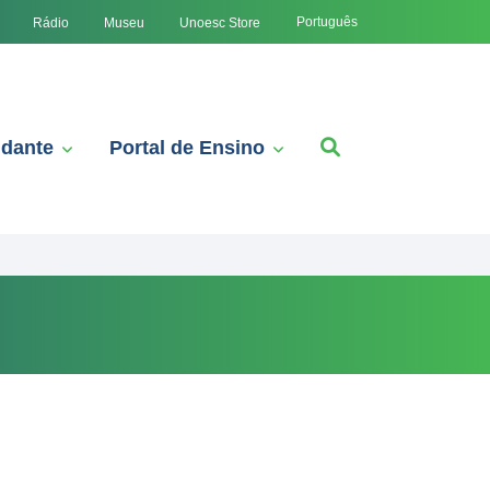
Português
Rádio
Museu
Unoesc Store
udante
Portal de Ensino