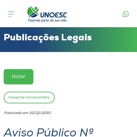
Cursos
Onde estamos
Publicações Legais
Pesquisa
Atendimento ao Estudante
Voltar
Portal de Ensino
Hospital Universitário
A
Publicado em 20/12/2010
Unoesc
Aviso Público Nº
Internacionalização