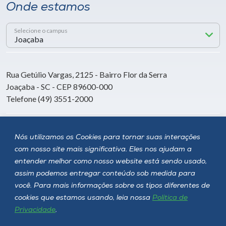
Onde estamos
Selecione o campus
Rua Getúlio Vargas, 2125 - Bairro Flor da Serra
Joaçaba - SC - CEP 89600-000
Telefone (49) 3551-2000
Siga a Unoesc
Nós utilizamos os Cookies para tornar suas interações
com nosso site mais significativa. Eles nos ajudam a
entender melhor como nosso website está sendo usado,
assim podemos entregar conteúdo sob medida para
você. Para mais informações sobre os tipos diferentes de
cookies que estamos usando, leia nossa
Política de
Privacidade
.