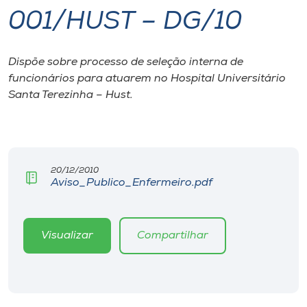
001/HUST – DG/10
I.nova
Dispõe sobre processo de seleção interna de
Diplomados
funcionários para atuarem no Hospital Universitário
Santa Terezinha – Hust.
Cultura
CPA
20/12/2010
Aviso_Publico_Enfermeiro.pdf
Biblioteca
Editora
Visualizar
Compartilhar
Rádio