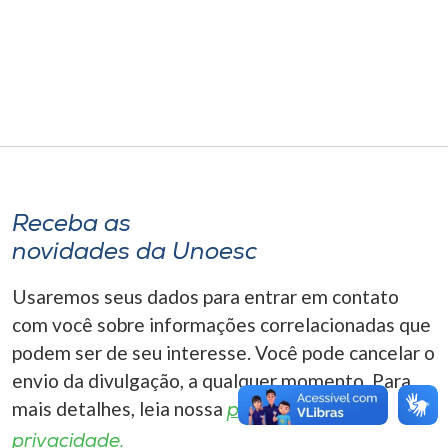
Museu
Unoesc
Store
Selecione
o idioma
Receba as
novidades da Unoesc
Usaremos seus dados para entrar em contato
A+
A-
com você sobre informações correlacionadas que
podem ser de seu interesse. Você pode cancelar o
envio da divulgação, a qualquer momento. Para
mais detalhes, leia nossa
política de
privacidade.