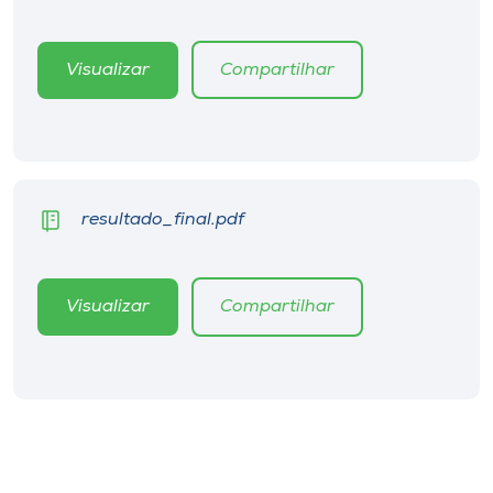
Museu
Visualizar
Compartilhar
Unoesc
Store
Selecione
resultado_final.pdf
o idioma
Visualizar
Compartilhar
A+
A-