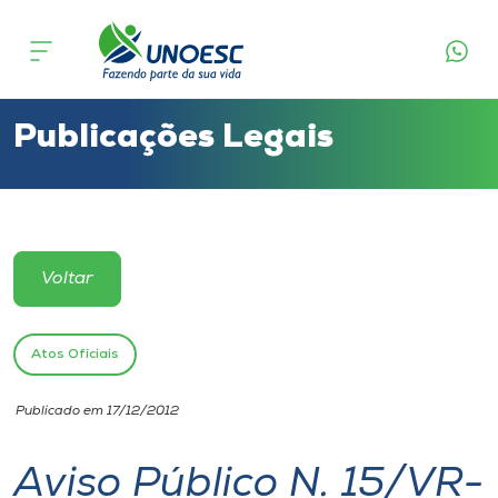
Cursos
Onde estamos
Publicações Legais
Pesquisa
Atendimento ao Estudante
Voltar
Portal de Ensino
Atos Oficiais
A
Publicado em 17/12/2012
Unoesc
Aviso Público N. 15/VR-
Internacionalização