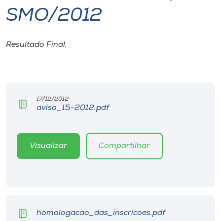
SMO/2012
I.nova
Resultado Final.
Diplomados
Cultura
17/12/2012
aviso_15-2012.pdf
CPA
Biblioteca
Visualizar
Compartilhar
Editora
Rádio
homologacao_das_inscricoes.pdf