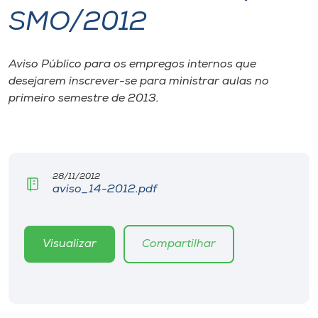
SMO/2012
I.nova
Aviso Público para os empregos internos que
Diplomados
desejarem inscrever-se para ministrar aulas no
primeiro semestre de 2013.
Cultura
CPA
28/11/2012
aviso_14-2012.pdf
Biblioteca
Editora
Visualizar
Compartilhar
Rádio