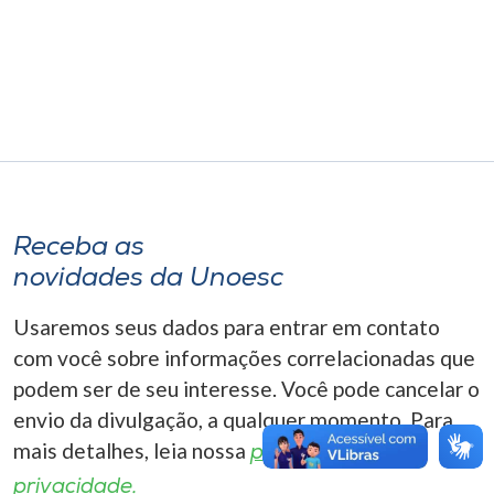
Museu
Unoesc
Store
Selecione
o idioma
Receba as
novidades da Unoesc
Usaremos seus dados para entrar em contato
A+
A-
com você sobre informações correlacionadas que
podem ser de seu interesse. Você pode cancelar o
envio da divulgação, a qualquer momento. Para
mais detalhes, leia nossa
política de
privacidade.