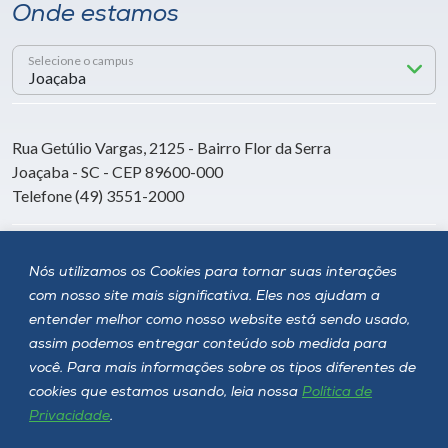
Onde estamos
Selecione o campus
Rua Getúlio Vargas, 2125 - Bairro Flor da Serra
Joaçaba - SC - CEP 89600-000
Telefone (49) 3551-2000
Siga a Unoesc
Nós utilizamos os Cookies para tornar suas interações
com nosso site mais significativa. Eles nos ajudam a
entender melhor como nosso website está sendo usado,
assim podemos entregar conteúdo sob medida para
você. Para mais informações sobre os tipos diferentes de
cookies que estamos usando, leia nossa
Política de
Privacidade
.