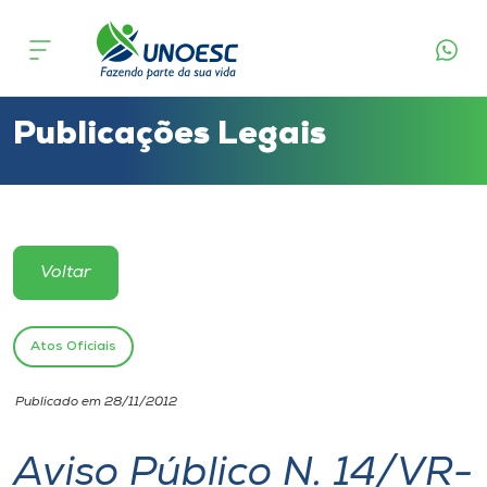
Cursos
Onde estamos
Publicações Legais
Pesquisa
Atendimento ao Estudante
Voltar
Portal de Ensino
Atos Oficiais
A
Publicado em 28/11/2012
Unoesc
Aviso Público N. 14/VR-
Internacionalização