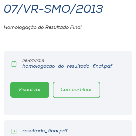
07/VR-SMO/2013
I.nova
Homologação do Resultado Final.
Diplomados
Cultura
26/07/2013
homologacao_do_resultado_final.pdf
CPA
Biblioteca
Visualizar
Compartilhar
Editora
Rádio
resultado_final.pdf