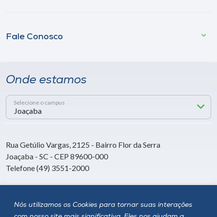
Fale Conosco
Onde estamos
Selecione o campus
Rua Getúlio Vargas, 2125 - Bairro Flor da Serra
Joaçaba - SC - CEP 89600-000
Telefone (49) 3551-2000
Siga a Unoesc
Nós utilizamos os Cookies para tornar suas interações
com nosso site mais significativa. Eles nos ajudam a