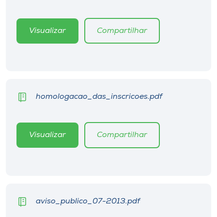
Museu
Visualizar
Compartilhar
Unoesc
Store
Selecione
homologacao_das_inscricoes.pdf
o idioma
Visualizar
Compartilhar
A+
A-
aviso_publico_07-2013.pdf