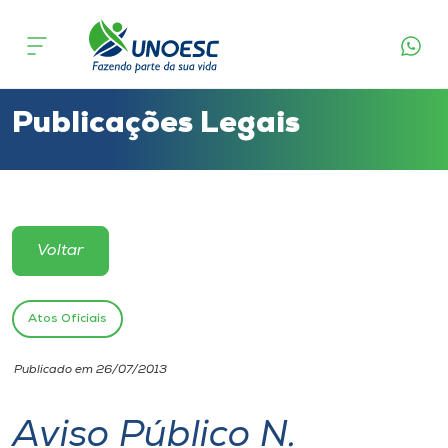
Cursos
Onde estamos
Publicações Legais
Pesquisa
Atendimento ao Estudante
Voltar
Portal de Ensino
Atos Oficiais
A
Publicado em 26/07/2013
Unoesc
Aviso Público N.
Internacionalização