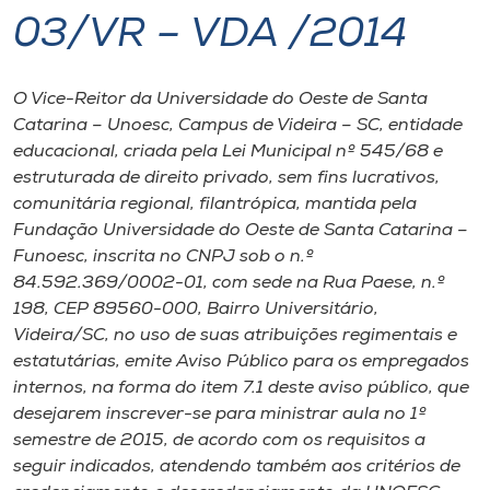
03/VR – VDA /2014
I.nova
O Vice-Reitor da Universidade do Oeste de Santa
Diplomados
Catarina – Unoesc, Campus de Videira – SC, entidade
educacional, criada pela Lei Municipal nº 545/68 e
Cultura
estruturada de direito privado, sem fins lucrativos,
comunitária regional, filantrópica, mantida pela
Fundação Universidade do Oeste de Santa Catarina –
CPA
Funoesc, inscrita no CNPJ sob o n.º
84.592.369/0002-01, com sede na Rua Paese, n.º
Biblioteca
198, CEP 89560-000, Bairro Universitário,
Videira/SC, no uso de suas atribuições regimentais e
estatutárias, emite Aviso Público para os empregados
Editora
internos, na forma do item 7.1 deste aviso público, que
desejarem inscrever-se para ministrar aula no 1º
Rádio
semestre de 2015, de acordo com os requisitos a
seguir indicados, atendendo também aos critérios de