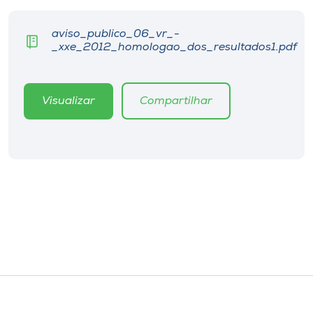
Museu
aviso_publico_06_vr_-
_xxe_2012_homologao_dos_resultados1.pdf
Unoesc
Store
Visualizar
Compartilhar
Selecione
o idioma
A+
A-