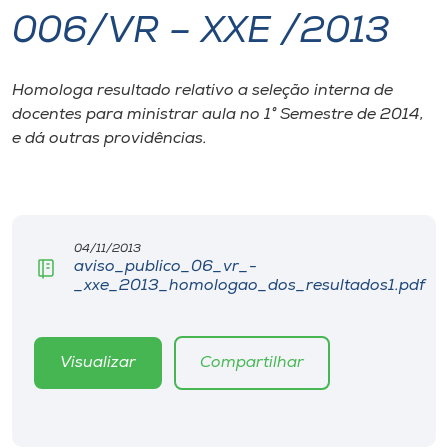
006/VR – XXE /2013
I.nova
Homologa resultado relativo a seleção interna de
Diplomados
docentes para ministrar aula no 1° Semestre de 2014,
e dá outras providências.
Cultura
CPA
04/11/2013
aviso_publico_06_vr_-
Biblioteca
_xxe_2013_homologao_dos_resultados1.pdf
Editora
Visualizar
Compartilhar
Rádio